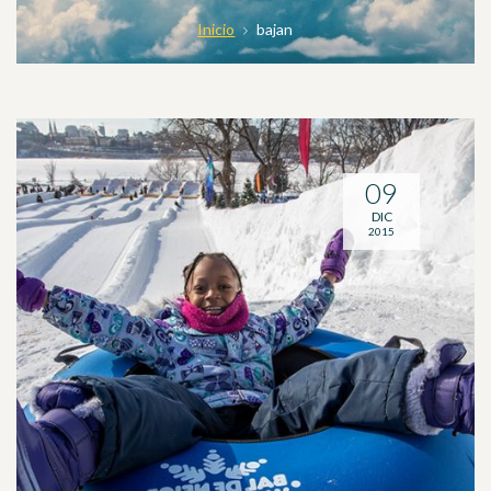
Inicio
bajan
09
DIC
2015