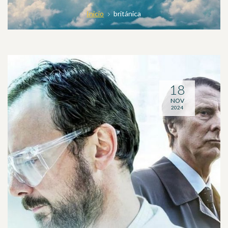
Inicio
británica
18
NOV
2024