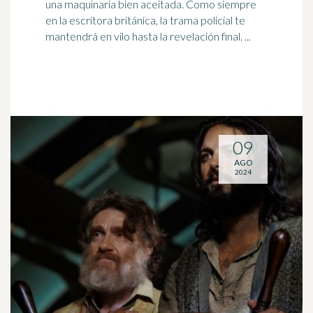
una maquinaria bien aceitada. Como siempre
en la escritora
británica
, la trama policial te
mantendrá en vilo hasta la revelación final. ...
09
AGO
2024