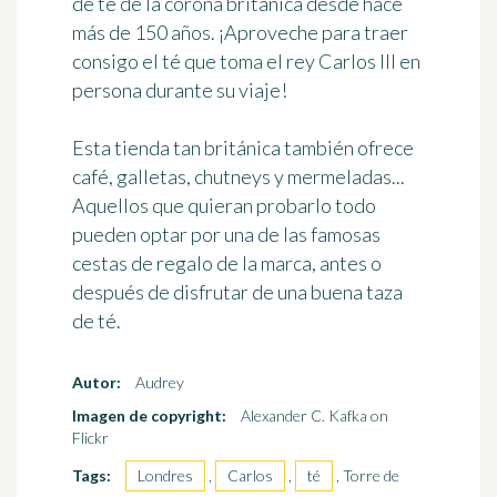
de té de la corona británica desde hace
más de 150 años. ¡Aproveche para traer
consigo el té que toma el rey Carlos III en
persona durante su viaje!
Esta tienda tan británica también ofrece
café, galletas, chutneys y mermeladas...
Aquellos que quieran probarlo todo
pueden optar por una de las
famosas
cestas de regalo de la marca
, antes o
después de disfrutar de una buena taza
de té.
Autor:
Audrey
Imagen de copyright:
Alexander C. Kafka on
Flickr
Tags:
Londres
,
Carlos
,
té
, Torre de