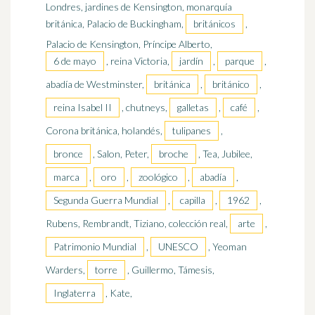
Londres, jardines de Kensington, monarquía
británica, Palacio de Buckingham,
británicos
,
Palacio de Kensington, Príncipe Alberto,
6 de mayo
, reina Victoria,
jardín
,
parque
,
abadía de Westminster,
británica
,
británico
,
reina Isabel II
, chutneys,
galletas
,
café
,
Corona británica, holandés,
tulipanes
,
bronce
, Salon, Peter,
broche
, Tea, Jubilee,
marca
,
oro
,
zoológico
,
abadía
,
Segunda Guerra Mundial
,
capilla
,
1962
,
Rubens, Rembrandt, Tiziano, colección real,
arte
,
Patrimonio Mundial
,
UNESCO
, Yeoman
Warders,
torre
, Guillermo, Támesis,
Inglaterra
, Kate,