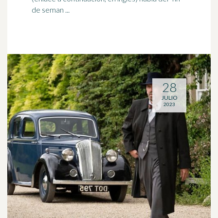
de seman ...
28
JULIO
2023