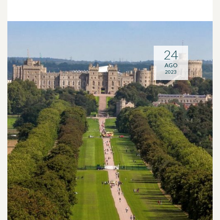
24
AGO
2023