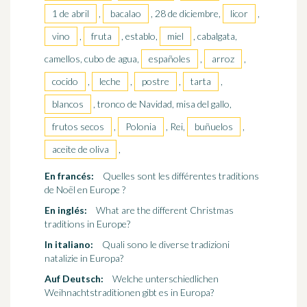
1 de abril
,
bacalao
, 28 de diciembre,
licor
,
vino
,
fruta
, establo,
miel
, cabalgata,
camellos, cubo de agua,
españoles
,
arroz
,
cocido
,
leche
,
postre
,
tarta
,
blancos
, tronco de Navidad, misa del gallo,
frutos secos
,
Polonia
, Rei,
buñuelos
,
aceite de oliva
,
En francés:
Quelles sont les différentes traditions
de Noël en Europe ?
En inglés:
What are the different Christmas
traditions in Europe?
In italiano:
Quali sono le diverse tradizioni
natalizie in Europa?
Auf Deutsch:
Welche unterschiedlichen
Weihnachtstraditionen gibt es in Europa?