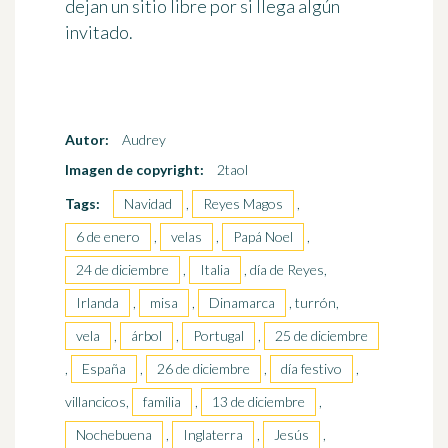
dejan un sitio libre por si llega algún
invitado.
Autor:
Audrey
Imagen de copyright:
2taol
Tags:
Navidad
,
Reyes Magos
,
6 de enero
,
velas
,
Papá Noel
,
24 de diciembre
,
Italia
, día de Reyes,
Irlanda
,
misa
,
Dinamarca
, turrón,
vela
,
árbol
,
Portugal
,
25 de diciembre
,
España
,
26 de diciembre
,
día festivo
,
villancicos,
familia
,
13 de diciembre
,
Nochebuena
,
Inglaterra
,
Jesús
,