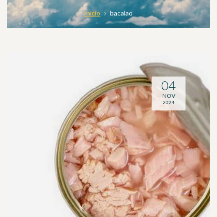
Inicio
bacalao
04
NOV
2024