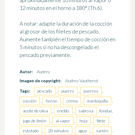
aproximadamente 10 minutos al vapor o
12 minutos en el horno a 180° (Th.6).
A notar: adapte la duración de la cocción
al grosor de los filetes de pescado.
Aumente también el tiempo de cocción en
5 minutos si no ha descongelado el
pescado previamente.
Autor:
Audrey
Imagen de copyright:
Audrey Vautherot
Tags:
pescado
,
puerro
,
puerros
,
cocción
,
horno
,
crema
,
mantequilla
,
aceite de oliva
,
eneldo
,
sabrosa
, fondue,
jugo de limón
,
al vapor
,
hoja
,
filete
,
estofado
,
20 minutos
,
agua
,
sartén
,