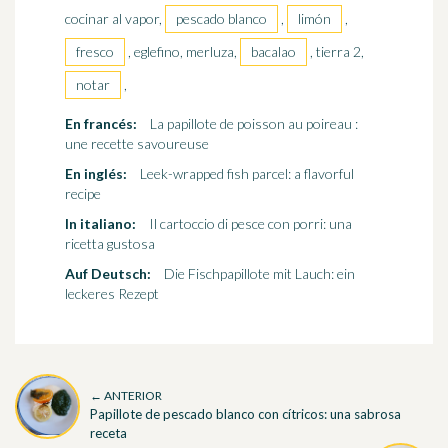
cocinar al vapor,
pescado blanco
,
limón
,
fresco
, eglefino, merluza,
bacalao
, tierra 2,
notar
,
En francés:
La papillote de poisson au poireau :
une recette savoureuse
En inglés:
Leek-wrapped fish parcel: a flavorful
recipe
In italiano:
Il cartoccio di pesce con porri: una
ricetta gustosa
Auf Deutsch:
Die Fischpapillote mit Lauch: ein
leckeres Rezept
← ANTERIOR
Papillote de pescado blanco con cítricos: una sabrosa
receta