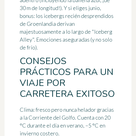
adentro (incluyendo la ballena azul, ¡de
30 m de longitud!). Y si eliges junio,
bonus: los icebergs recién desprendidos
de Groenlandia derivan
majestuosamente a lo largo de "Iceberg
Alley". Emociones aseguradas (y no solo
de frío).
CONSEJOS
PRÁCTICOS PARA UN
VIAJE POR
CARRETERA EXITOSO
Clima:
fresco pero nunca helador gracias
a la Corriente del Golfo. Cuenta con 20
°C durante el día en verano, –5 °C en
invierno costero.