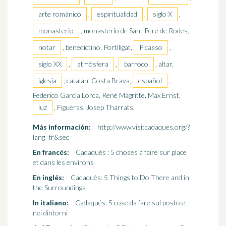
arte románico
,
espiritualidad
,
siglo X
,
monasterio
, monasterio de Sant Pere de Rodes,
notar
, benedictino, Portlligat,
Picasso
,
siglo XX
,
atmósfera
,
barroco
, altar,
iglesia
, catalán, Costa Brava,
español
,
Federico García Lorca, René Magritte, Max Ernst,
luz
, Figueras, Josep Tharrats,
Más información:
http://www.visitcadaques.org/?
lang=fr&sec=
En francés:
Cadaqués : 5 choses à faire sur place
et dans les environs
En inglés:
Cadaqués: 5 Things to Do There and in
the Surroundings
In italiano:
Cadaqués: 5 cose da fare sul posto e
nei dintorni