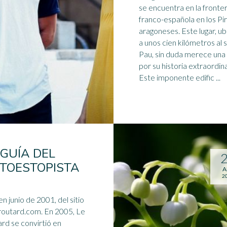
se encuentra en la fronte
franco-
español
a en los Pi
aragoneses. Este lugar, u
a unos cien kilómetros al 
Pau, sin duda merece una 
por su historia extraordina
Este imponente edific ...
 GUÍA DEL
TOESTOPISTA
A
2
en junio de 2001, del sitio
outard.com. En 2005, Le
rd se convirtió en