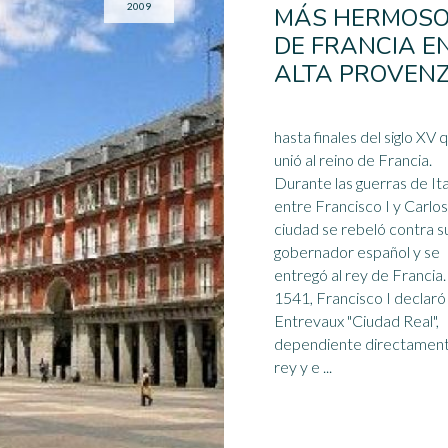
2009
MÁS HERMOS
DE FRANCIA E
ALTA PROVEN
hasta finales del siglo XV 
unió al reino de Francia.
Durante las guerras de Ita
entre Francisco I y Carlos 
ciudad se rebeló contra s
gobernador
español
y se
entregó al rey de Francia.
1541, Francisco I declaró
Entrevaux "Ciudad Real",
dependiente directament
rey y e ...