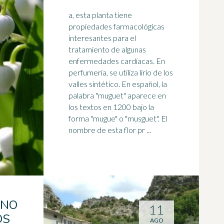
a, esta planta tiene
propiedades farmacológicas
interesantes para el
tratamiento de algunas
enfermedades cardíacas. En
perfumería, se utiliza lirio de los
valles sintético. En
español
, la
palabra "muguet" aparece en
los textos en 1200 bajo la
forma "mugue" o "musguet". El
nombre de esta flor pr ...
UNO
11
OS
AGO