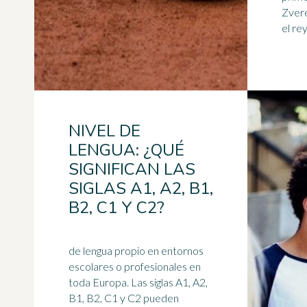
Zvere
el rey 
NIVEL DE
LENGUA: ¿QUÉ
SIGNIFICAN LAS
SIGLAS A1, A2, B1,
B2, C1 Y C2?
de lengua propio en entornos
escolares o profesionales en
toda Europa. Las siglas A1, A2,
B1, B2, C1 y C2 pueden