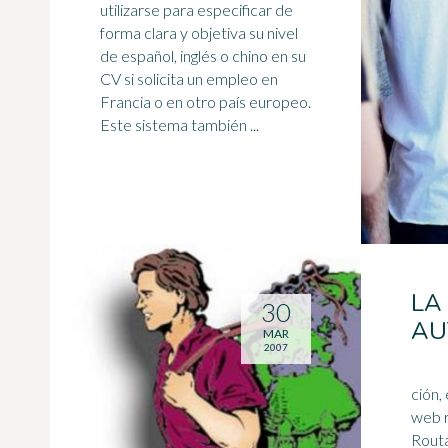
utilizarse para especificar de
forma clara y objetiva su nivel
de
español
, inglés o chino en su
CV si solicita un empleo en
Francia o en otro país europeo.
Este sistema también ...
LA
30
AU
MAR
2007
ción, 
web r
Routa