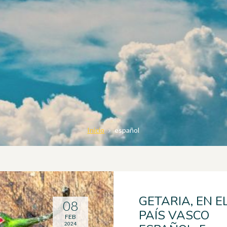
Inicio
español
GETARIA, EN E
08
PAÍS VASCO
FEB
2024