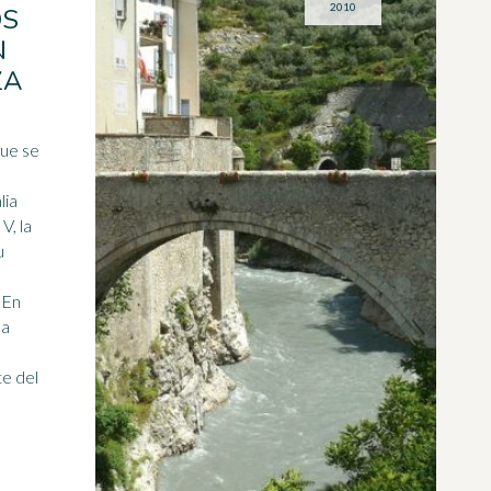
2010
OS
N
ZA
que se
lia
V, la
u
 En
 a
e del