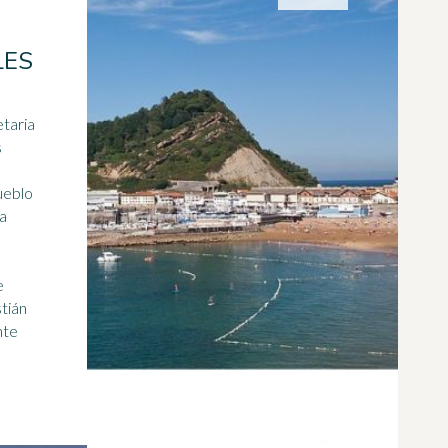
LES
s
ueblo
e
tián
nte