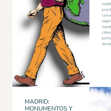
multi
práct
conve
viaje
espa
chino
portu
desarr
MADRID:
MONUMENTOS Y