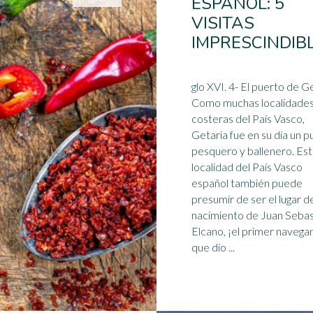
ESPAÑOL: 5
VISITAS
IMPRESCINDIB
glo XVI. 4- El puerto de Getaria
Como muchas localidade
costeras del País Vasco,
Getaria fue en su día un p
pesquero y ballenero. Esta
localidad del País Vasco
español
también puede
presumir de ser el lugar d
nacimiento de Juan Sebas
Elcano, ¡el primer navega
que dio ...