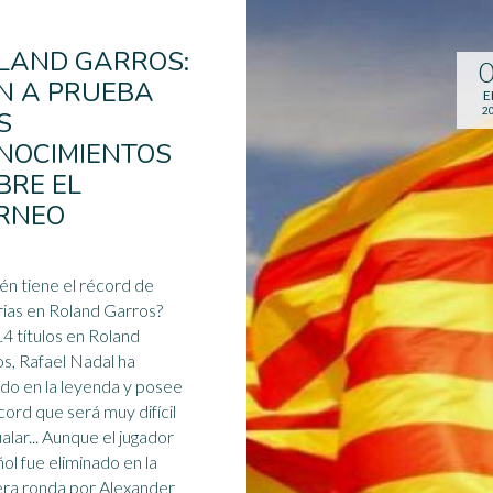
LAND GARROS:
N A PRUEBA
E
2
S
NOCIMIENTOS
BRE EL
RNEO
ién tiene el récord de
rias en Roland Garros?
4 títulos en Roland
s, Rafael Nadal ha
do en la leyenda y posee
cord que será muy difícil
de igualar... Aunque el jugador
ñol
fue eliminado en la
ra ronda por Alexander