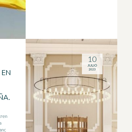
10
JULIO
2023
 EN
ÑA.
tren
a
ranc