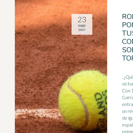
RO
23
PO
MAY
2007
TU
CO
SO
TO
. ¿Qu
victo
Con 1
Garro
entra
un ré
espa
prime