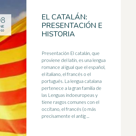
EL CATALÁN:
08
PRESENTACIÓN E
NE
010
HISTORIA
Presentación El catalán, que
proviene del latín, es una lengua
romance al igual que el
español
,
el italiano, el francés o el
portugués. La lengua catalana
pertenece a la gran familia de
las Lenguas indoeuropeas y
tiene rasgos comunes con el
occitano, el francés (o más
precisamente el antig ...