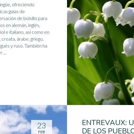
lingüe, ofreciendo
icas guías de
rsación de bolsillo para
ros en alemán, inglés,
ñol
e italiano, así como en
, croata, árabe, griego,
gués y ruso. También ha
 ...
ENTREVAUX: 
23
DE LOS PUEBL
FEB