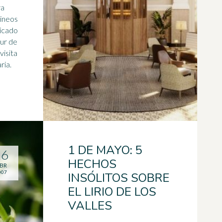
ra
rineos
bicado
sur de
visita
ria.
1 DE MAYO: 5
26
HECHOS
BR
007
INSÓLITOS SOBRE
EL LIRIO DE LOS
VALLES