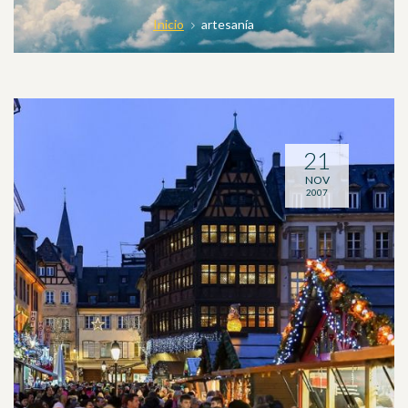
Inicio
artesanía
21
NOV
2007