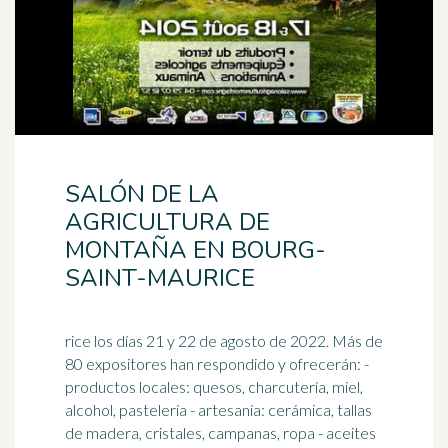
SALÓN DE LA
AGRICULTURA DE
MONTAÑA EN BOURG-
SAINT-MAURICE
rice los días 21 y 22 de agosto de 2022. Más de
80 expositores han respondido y ofrecerán: -
productos locales: quesos, charcutería, miel,
alcohol, pastelería -
artesanía
: cerámica, tallas
de madera, cristales, campanas, ropa - aceites