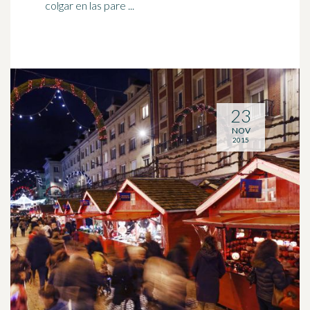
colgar en las pare ...
23
NOV
2015