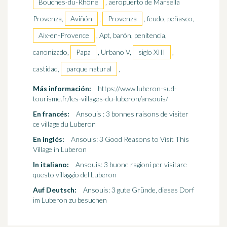
Bouches-du-Rhône
, aeropuerto de Marsella
Provenza,
Aviñón
,
Provenza
, feudo, peñasco,
Aix-en-Provence
, Apt, barón, penitencia,
canonizado,
Papa
, Urbano V,
siglo XIII
,
castidad,
parque natural
,
Más información:
https://www.luberon-sud-
tourisme.fr/les-villages-du-luberon/ansouis/
En francés:
Ansouis : 3 bonnes raisons de visiter
ce village du Luberon
En inglés:
Ansouis: 3 Good Reasons to Visit This
Village in Luberon
In italiano:
Ansouis: 3 buone ragioni per visitare
questo villaggio del Luberon
Auf Deutsch:
Ansouis: 3 gute Gründe, dieses Dorf
im Luberon zu besuchen