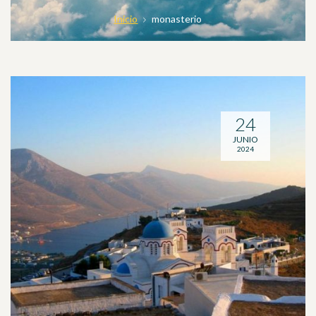
Inicio
monasterio
24
JUNIO
2024