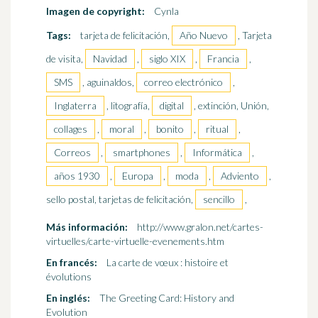
Imagen de copyright:
Cynla
Tags:
tarjeta de felicitación,
Año Nuevo
, Tarjeta
de visita,
Navidad
,
siglo XIX
,
Francia
,
SMS
, aguinaldos,
correo electrónico
,
Inglaterra
, litografía,
digital
, extinción, Unión,
collages
,
moral
,
bonito
,
ritual
,
Correos
,
smartphones
,
Informática
,
años 1930
,
Europa
,
moda
,
Adviento
,
sello postal, tarjetas de felicitación,
sencillo
,
Más información:
http://www.gralon.net/cartes-
virtuelles/carte-virtuelle-evenements.htm
En francés:
La carte de vœux : histoire et
évolutions
En inglés:
The Greeting Card: History and
Evolution