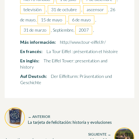
televisión
,
31 de octubre
,
ascensor
, 26
de mayo,
15 de mayo
,
6 de mayo
,
31 de marzo
, Septiembre,
2007
,
Más información:
http://www.tour-eiffel.fr/
En francés:
La Tour Eiffel : présentation et histoire
En inglés:
The Eiffel Tower: presentation and
history
Auf Deutsch:
Der Eiffelturm: Präsentation und
Geschichte
← ANTERIOR
La tarjeta de felicitación: historia y evoluciones
SIGUIENTE →