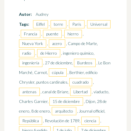
Autor:
Audrey
Tags:
Eiffel
,
torre
,
París
,
Universal
,
Francia
,
puente
,
hierro
,
Nueva York
,
acero
, Campo de Marte,
radio
,
de Hierro
, ingeniero químico,
ingeniería
, 27 de diciembre,
Burdeos
, Le Bon
Marché, Carnot,
cúpula
, Berthier, edificio
Chrysler, puntos cardinales,
cuadrado
,
antenas
, canal de Briare,
Libertad
, viaducto,
Charles Garnier,
15 de diciembre
, Dijon, 28 de
enero, 8 de enero,
arquitecto
, Journal officiel,
República
, Revolución de 1789,
ciencia
,
hierro fundido
,
1 de julio
,
7 de diciembre
,