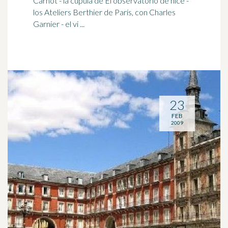
Carnot - la
cúpula
de El observatorio de nice -
los Ateliers Berthier de París, con Charles
Garnier - el vi ...
23
FEB
2009