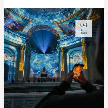
04
OCT
2023