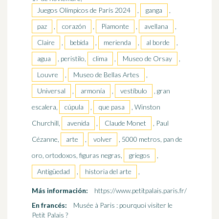
Juegos Olímpicos de París 2024
,
ganga
,
paz
,
corazón
,
Piamonte
,
avellana
,
Claire
,
bebida
,
merienda
,
al borde
,
agua
, peristilo,
clima
,
Museo de Orsay
,
Louvre
,
Museo de Bellas Artes
,
Universal
,
armonía
,
vestíbulo
, gran
escalera,
cúpula
,
que pasa
, Winston
Churchill,
avenida
,
Claude Monet
, Paul
Cézanne,
arte
,
volver
, 5000 metros, pan de
oro, ortodoxos, figuras negras,
griegos
,
Antigüedad
,
historia del arte
,
Más información:
https://www.petitpalais.paris.fr/
En francés:
Musée à Paris : pourquoi visiter le
Petit Palais ?