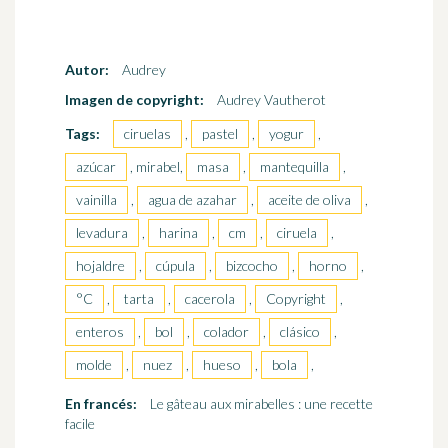
Autor:
Audrey
Imagen de copyright:
Audrey Vautherot
Tags:
ciruelas
,
pastel
,
yogur
,
azúcar
, mirabel,
masa
,
mantequilla
,
vainilla
,
agua de azahar
,
aceite de oliva
,
levadura
,
harina
,
cm
,
ciruela
,
hojaldre
,
cúpula
,
bizcocho
,
horno
,
°C
,
tarta
,
cacerola
,
Copyright
,
enteros
,
bol
,
colador
,
clásico
,
molde
,
nuez
,
hueso
,
bola
,
En francés:
Le gâteau aux mirabelles : une recette
facile