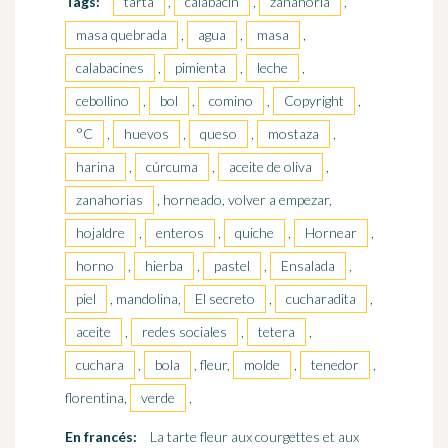
Tags:
tarta
,
calabacín
,
zanahoria
,
masa quebrada
,
agua
,
masa
,
calabacines
,
pimienta
,
leche
,
cebollino
,
bol
,
comino
,
Copyright
,
°C
,
huevos
,
queso
,
mostaza
,
harina
,
cúrcuma
,
aceite de oliva
,
zanahorias
, horneado, volver a empezar,
hojaldre
,
enteros
,
quiche
,
Hornear
,
horno
,
hierba
,
pastel
,
Ensalada
,
piel
, mandolina,
El secreto
,
cucharadita
,
aceite
,
redes sociales
,
tetera
,
cuchara
,
bola
, fleur,
molde
,
tenedor
,
florentina,
verde
,
En francés:
La tarte fleur aux courgettes et aux