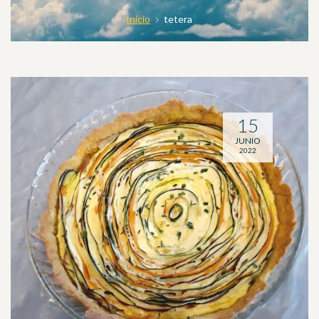
Inicio
tetera
15
JUNIO
2022