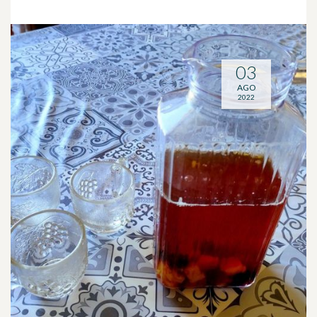
03
AGO
2022