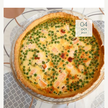
04
OCT
2023