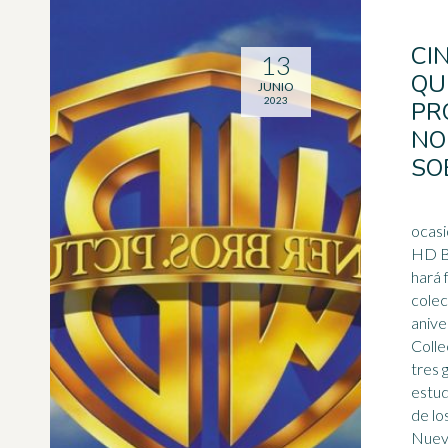
CI
13
QU
JUNIO
2023
PR
NO
SO
ocasi
HD B
hará f
coleccioni
anive
Colle
tres 
estudio: • Hollyw
de lo
Nuev