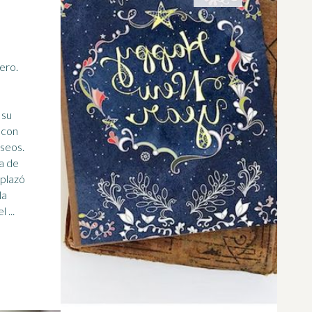
ero.
 su
a con
seos.
ta de
mplazó
la
 ...