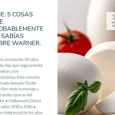
NE: 5 COSAS
E
JU
2
OBABLEMENTE
 SABÍAS
BRE WARNER.
ón un estuche 4K ultra
lu-Ray que seguramente
elices a los
stas. Este estuche
rsario llamado Studio
ction rinde homenaje a
grandes épocas del
ood Clásico
s
años 1930
a 1960 •
o Hollywood de los años