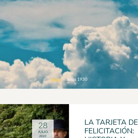
Inicio
años 1930
LA TARJETA DE
28
FELICITACIÓN:
JULIO
2023