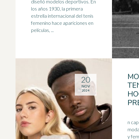
diseñó modelos deportivos. En
los
años 1930
, la primera
estrella internacional del tenis
femenino hace apariciones en
películas, ...
MO
20
TE
NOV
2024
HO
PR
n cap
moda 
y fem