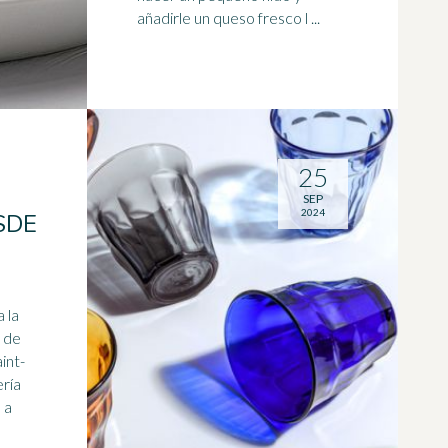
añadirle un queso fresco l ...
25
SEP
2024
SDE
 la
s de
ería
 a