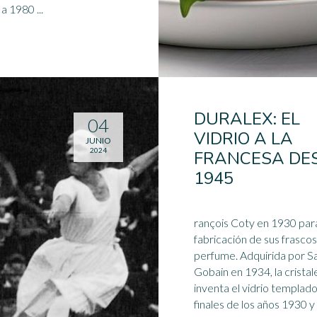
1970 a 1980 ...
DURALEX: EL
04
VIDRIO A LA
JUNIO
2024
FRANCESA DE
1945
rançois Coty en 1930 para
fabricación de sus frasco
perfume. Adquirida por Saint-
Gobain en 1934, la cristal
inventa el vidrio templado
finales de los
años 1930
y