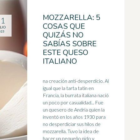
MOZZARELLA: 5
11
COSAS QUE
LIO
023
QUIZÁS NO
SABÍAS SOBRE
ESTE QUESO
ITALIANO
na creación anti-desperdicio. Al
igual que la tarta tatin en
Francia, la burrata italiana nació
un poco por casualidad... Fue
un quesero de Andria quien la
inventó en los
años 1930
para
no desperdiciar sus hilos de
mozzarella. Tuvo la idea de
hacer un pequeño nido y