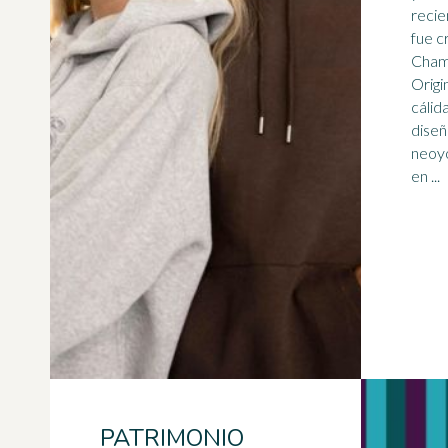
recie
fue c
Cham
Origi
cálid
diseñ
neoyo
en ...
PATRIMONIO