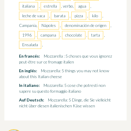
italiana
,
estrella
, verbo,
agua
,
leche de vaca
,
barata
,
pizza
,
kilo
,
Campania,
Nápoles
,
denominación de origen
,
1996
,
campana
,
chocolate
,
tarta
,
Ensalada
,
En francés:
Mozzarella : 5 choses que vous ignorez
peut-être sur ce fromage italien
En inglés:
Mozzarella: 5 things you may not know
about this Italian cheese
In italiano:
Mozzarella: 5 cose che potresti non
sapere su questo formaggio italiano
Auf Deutsch:
Mozzarella: 5 Dinge, die Sie vielleicht
nicht über diesen italienischen Käse wissen