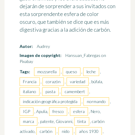
dejarán de sorprender a sus invitados con
esta sorprendente esfera de color
oscuro, que también se dice que es más
digestiva gracias a la adición de carbón.
Autor:
Audrey
Imagen de copyright:
Hansuan_Fabregas on
Pixabay
Tags:
mozzarella
,
queso
,
leche
,
Francia
,
corazón
,
variedad
, búfala,
italiano
,
pasta
,
camembert
,
indicación geográfica protegida
,
normando
,
IGP
, Apulia,
fresco
,
esfera
, Nero,
marca
, patente, Giovanni,
tinta
, carbón
activado,
carbón
,
nido
,
años 1930
,