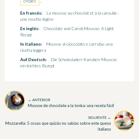
crepes
,
En francés:
La mousse au chocolat et à la caroube :
une recette légère
En inglés:
Chocolate and Carob Mousse: A Light
Recipe
In italiano:
Mousse al cioccolato e carruba: una
ricetta leggera
Auf Deutsch:
Die Schokoladen-Karoben-Mousse:
ein leichtes Rezept
← ANTERIOR
Mousse de chocolate a la tonka: una receta fácil
SIGUIENTE →
Mozzarella: 5 cosas que quizás no sabías sobre este queso
italiano