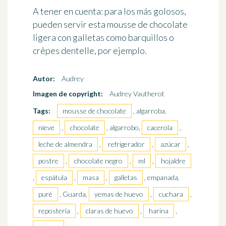
A tener en cuenta: para los más golosos,
pueden servir esta mousse de chocolate
ligera con galletas como barquillos o
crêpes dentelle, por ejemplo.
Autor:
Audrey
Imagen de copyright:
Audrey Vautherot
Tags:
mousse de chocolate
, algarroba,
nieve
,
chocolate
, algarrobo,
cacerola
,
leche de almendra
,
refrigerador
,
azúcar
,
postre
,
chocolate negro
,
ml
,
hojaldre
,
espátula
,
masa
,
galletas
, empanada,
puré
, Guarda,
yemas de huevo
,
cuchara
,
repostería
,
claras de huevo
,
harina
,