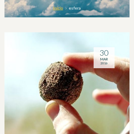
Inicio
esfera
30
MAR
2016