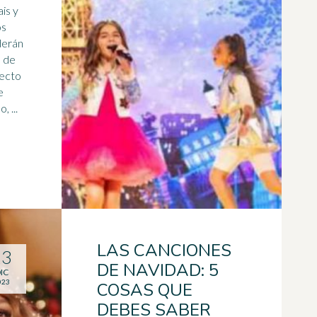
ais y
derán
o de
recto
 ...
LAS CANCIONES
13
DE NAVIDAD: 5
IC
023
COSAS QUE
DEBES SABER