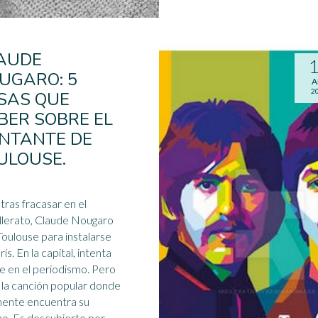
AUDE
UGARO: 5
A
2
SAS QUE
BER SOBRE EL
NTANTE DE
ULOUSE.
 tras fracasar en el
llerato, Claude Nougaro
Toulouse para instalarse
ís. En la capital, intenta
 en el periodismo. Pero
 la
canción
popular donde
mente encuentra su
o. Es descubierto por