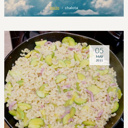
Inicio
chalota
05
MAY
2011