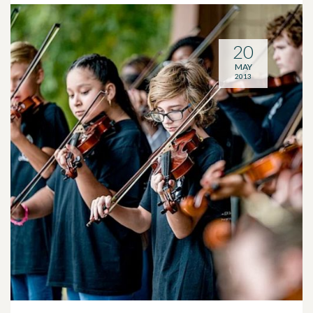
20
MAY
2013