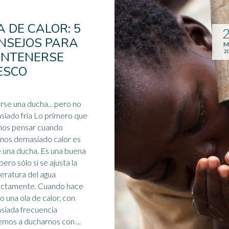
A DE CALOR: 5
NSEJOS PARA
M
2
NTENERSE
ESCO
arse una
ducha
... pero no
iado fría Lo primero que
mos pensar cuando
mos demasiado calor es
 una ducha. Es una buena
pero sólo si se ajusta la
ratura del agua
mente. Cuando hace
 o una ola de calor, con
siada frecuencia
mos a ducharnos con ...