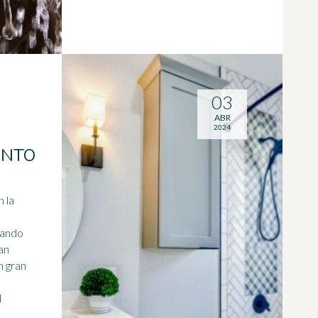
03
ABR
2024
ENTO
 la
uando
an
n gran
e
l