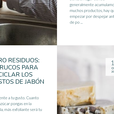
generalmente acumulam
muchos productos, hay q
empezar por despejar an
de po ...
RO RESIDUOS:
TRUCOS PARA
O
2
CICLAR LOS
STOS DE JABÓN
ente a tu gusto. Cuanto
zúcar pongas en la
a, más exfoliante será tu