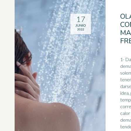
OL
17
CO
JUNIO
2022
MA
FR
1- D
demas
sole
tene
darse
idea, 
tempe
correcta
calor
dema
tende