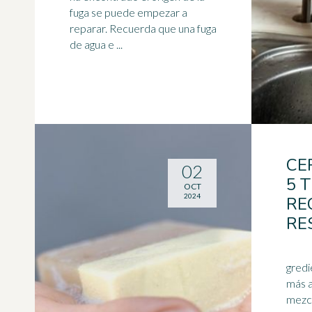
fuga se puede empezar a
reparar. Recuerda que una fuga
de agua e ...
CE
02
5 
OCT
2024
RE
RE
gredi
más a
mezcl