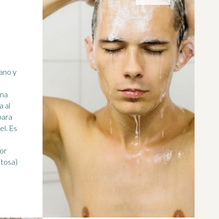
ano y
una
a al
para
. Es
por
itosa)