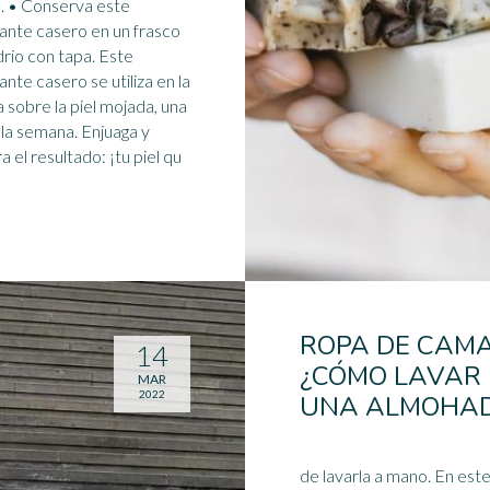
este
iante casero en un frasco
rio con tapa. Este
iante casero se utiliza en la
a
sobre la piel mojada, una
 la semana. Enjuaga y
a el resultado: ¡tu piel qu
ROPA DE CAMA
14
¿CÓMO LAVAR
MAR
2022
UNA ALMOHA
de lavarla a mano. En este