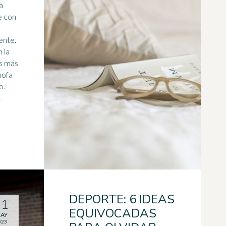
a
e con
ente.
 la
Es más
chofa
o.
.
DEPORTE: 6 IDEAS
11
EQUIVOCADAS
AY
023