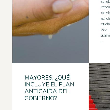
scrub. • Conserva 
exfol
de vid
exfol
duch
vez a
admir
...
MAYORES: ¿QUÉ
INCLUYE EL PLAN
ANTICAÍDA DEL
GOBIERNO?