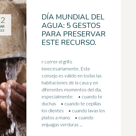
DÍA MUNDIAL DEL
22
AGUA: 5 GESTOS
AR
023
PARA PRESERVAR
ESTE RECURSO.
r correr el grifo
innecesariamente. Este
consejo es válido en todas las
habitaciones de la casa y en
diferentes momentos del día,
especialmente: • cuando te
ducha
s • cuando te cepillas
los dientes • cuando lavas los
platos a mano • cuando
enjuagas verduras ...