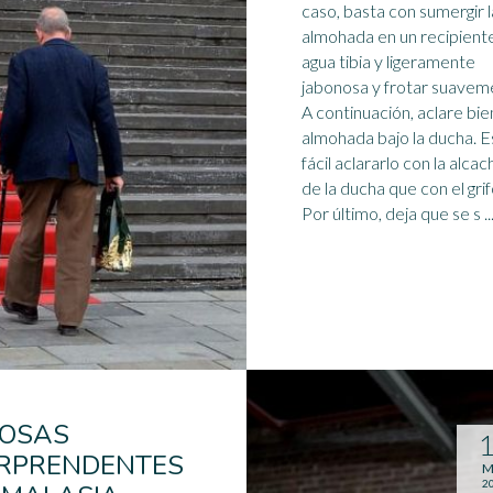
caso, basta con sumergir l
almohada en un recipient
agua tibia y ligeramente
jabonosa y frotar suavem
A continuación, aclare bien
almohada bajo la
ducha
. 
fácil aclararlo con la alca
de la ducha que con el grif
Por último, deja que se s ..
COSAS
RPRENDENTES
M
2