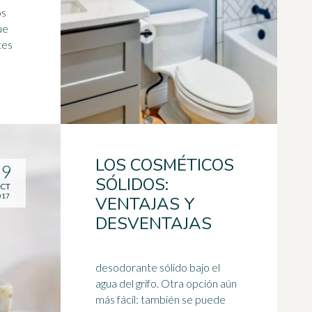
os
ue
tes
LOS COSMÉTICOS
19
SÓLIDOS:
CT
017
VENTAJAS Y
DESVENTAJAS
desodorante sólido bajo el
agua del grifo. Otra opción aún
más fácil: también se puede