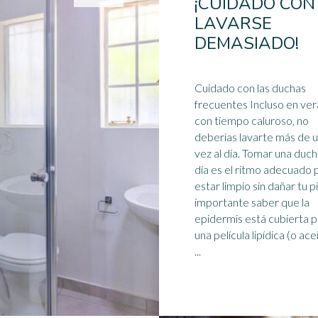
¡CUIDADO CON
LAVARSE
DEMASIADO!
Cuidado con las
ducha
s
frecuentes Incluso en ver
con tiempo caluroso, no
deberías lavarte más de 
vez al día. Tomar una duch
día es el ritmo adecuado 
estar limpio sin dañar tu piel
importante saber que la
epidermis está cubierta 
una película lipídica (o ace
...