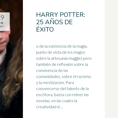
HARRY POTTER:
29
25 AÑOS DE
NE
007
ÉXITO
o de la existencia de la magia,
punto de vista de los magos
sobre la artesanía muggle) pero
también de reflexión sobre la
convivencia de las
comunidades, sobre el racismo
y la mestización. Para
convencerse del talento de la
escritora
, basta con releer las
novelas, en las cuales la
creatividad d ...