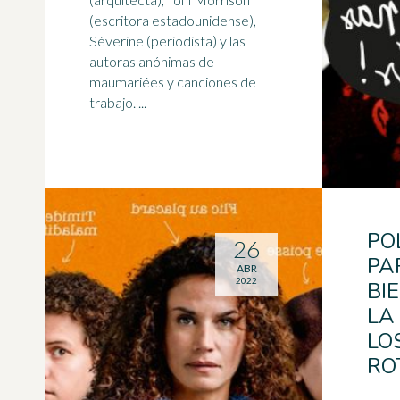
(
escritora
estadounidense),
Séverine (periodista) y las
autoras anónimas de
maumariées y canciones de
trabajo. ...
PO
26
PA
ABR
2022
BI
LA
LO
RO