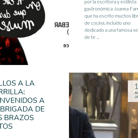
por la
escritora
y estilista
gastronómica Joanna Far
que ha escrito muchos lib
de cocina, incluido uno
dedicado a una famosa se
de te ...
LLOS A LA
RRILLA:
A
2
ENVENIDOS A
 BRIGADA DE
S BRAZOS
TOS