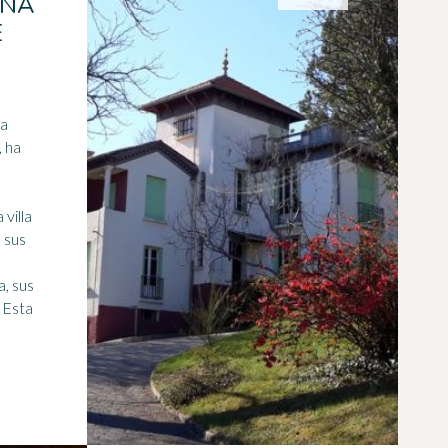
UNA
E
la
, ha
 villa
, sus
, sus
a