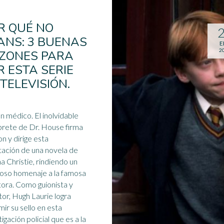
R QUÉ NO
ANS: 3 BUENAS
E
2
ZONES PARA
R ESTA SERIE
 TELEVISIÓN.
édico. El inolvidable
prete de Dr. House firma
on y dirige esta
ación de una novela de
a Christie, rindiendo un
oso homenaje a la famosa
tora
. Como guionista y
tor, Hugh Laurie logra
mir su sello en esta
igación policial que es a la