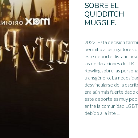
SOBRE EL
QUIDDITCH
MUGGLE.
2022. Esta decisión tamb
permitió a los jugadores 
este deporte distanciars
las declaraciones de J.K.
Rowling sobre las person
transgénero. La necesidad de
desvincularse de la
escrit
era aún más fuerte dado 
este deporte es muy pop
entre la comunidad LGBT
debido a la inte ...