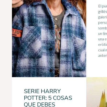
El pu
grill
galer
perso
sombr
un tí
una
e
erótico. Estos polic
cual 
anteri
SERIE HARRY
POTTER: 5 COSAS
QUE DEBES