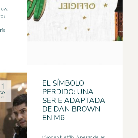
row,
ros
rie
EL SÍMBOLO
11
PERDIDO: UNA
GO
022
SERIE ADAPTADA
DE DAN BROWN
EN M6
vivor en Netflix. A pesar de las