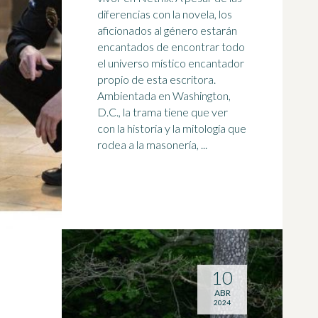
diferencias con la novela, los
aficionados al género estarán
encantados de encontrar todo
el universo místico encantador
propio de esta
escritora
.
Ambientada en Washington,
D.C., la trama tiene que ver
con la historia y la mitología que
rodea a la masonería, ...
10
ABR
2024