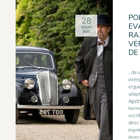
PO
28
EV
JULIO
2023
RA
VE
DE
.. de un m
intér
el gui
adapt
Agath
herm
escri
direc
impri
invest