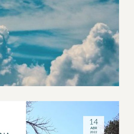
14
ABR
2022