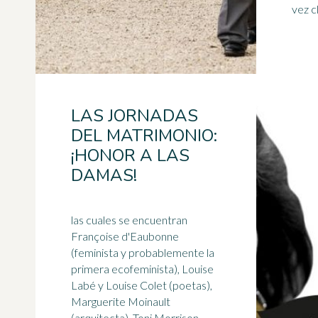
vez cl 
LAS JORNADAS
DEL MATRIMONIO:
¡HONOR A LAS
DAMAS!
las cuales se encuentran
Françoise d'Eaubonne
(feminista y probablemente la
primera ecofeminista), Louise
Labé y Louise Colet (poetas),
Marguerite Moinault
(arquitecta), Toni Morrison