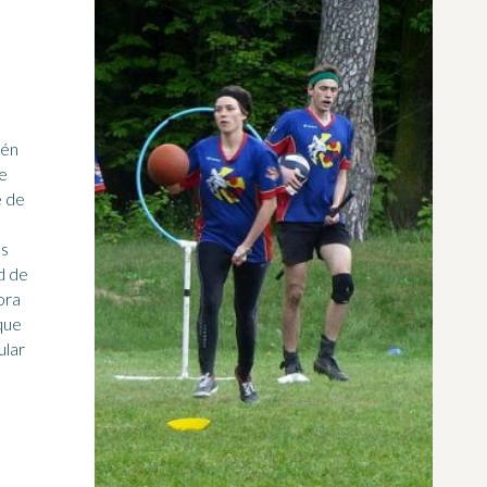
ién
de
e de
as
ora
que
ular