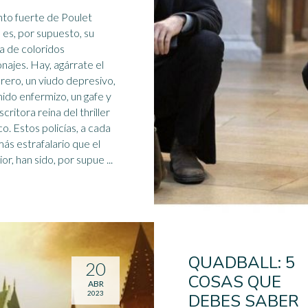
nto fuerte de Poulet
és es, por supuesto, su
ía de coloridos
najes. Hay, agárrate el
ero, un viudo depresivo,
mido enfermizo, un gafe y
scritora
reina del thriller
ías, a cada
más estrafalario que el
or, han sido, por supue ...
QUADBALL: 5
20
COSAS QUE
ABR
2023
DEBES SABER