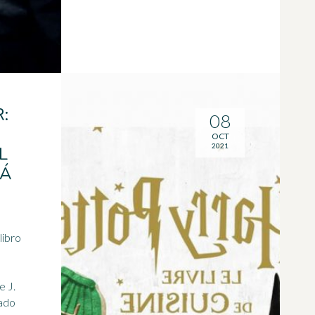
:
08
OCT
2021
L
RÁ
libro
e J.