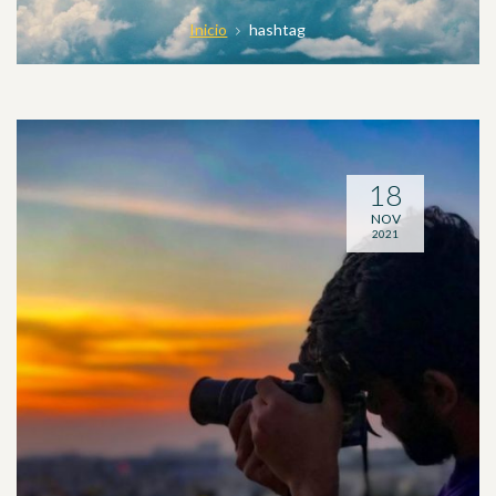
Inicio
hashtag
18
NOV
2021