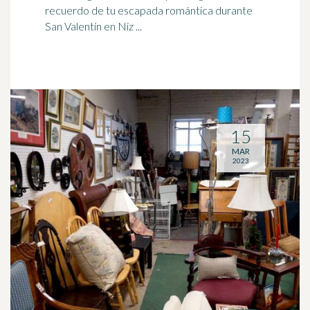
recuerdo de tu escapada romántica durante
San Valentín en Niz ...
15
MAR
2023