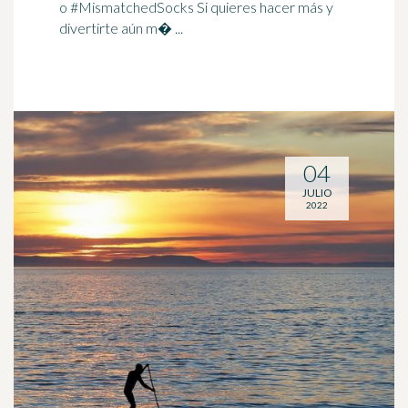
o #MismatchedSocks Si quieres hacer más y
divertirte aún m� ...
04
JULIO
2022