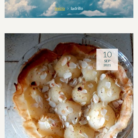
Inicio
ladrillo
10
SEP
2021