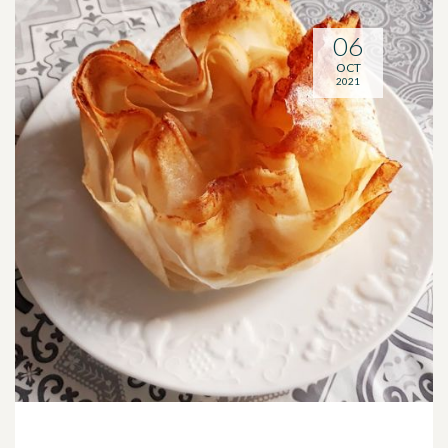
06
OCT
2021