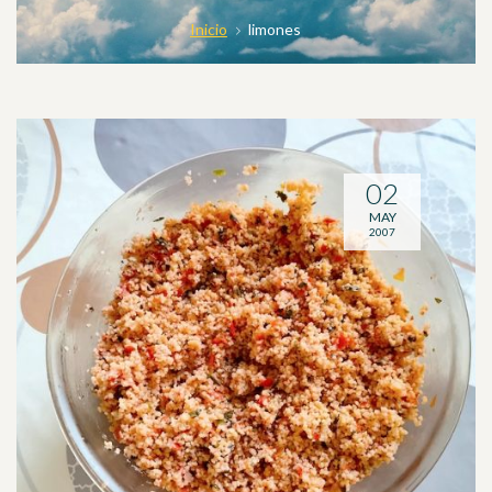
Inicio
limones
02
MAY
2007