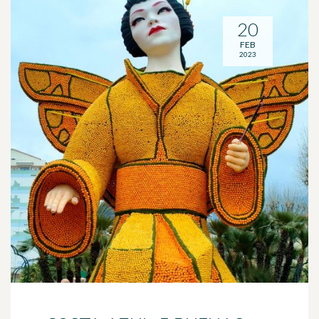
20
FEB
2023