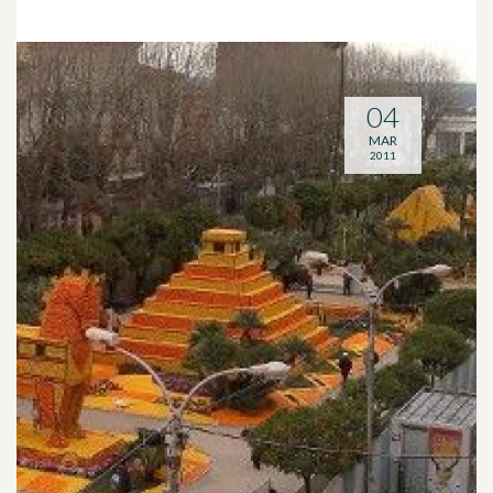
04
MAR
2011