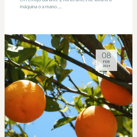
máquina o a mano. ...
08
FEB
2024