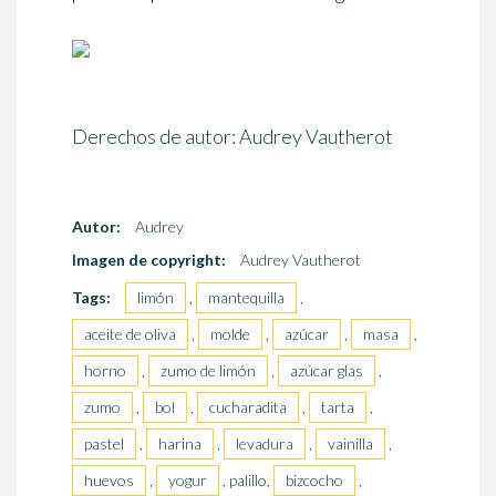
Derechos de autor: Audrey Vautherot
Autor:
Audrey
Imagen de copyright:
Audrey Vautherot
Tags:
limón
,
mantequilla
,
aceite de oliva
,
molde
,
azúcar
,
masa
,
horno
,
zumo de limón
,
azúcar glas
,
zumo
,
bol
,
cucharadita
,
tarta
,
pastel
,
harina
,
levadura
,
vainilla
,
huevos
,
yogur
, palillo,
bizcocho
,