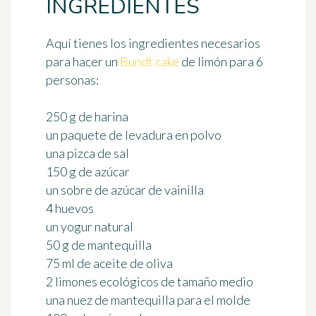
INGREDIENTES
Aquí tienes los ingredientes necesarios
para hacer un
Bundt cake
de limón
para 6
personas
:
250 g de harina
un paquete de levadura en polvo
una pizca de sal
150 g de azúcar
un sobre de azúcar de vainilla
4 huevos
un yogur natural
50 g de mantequilla
75 ml de aceite de oliva
2 limones ecológicos de tamaño medio
una nuez de mantequilla para el molde