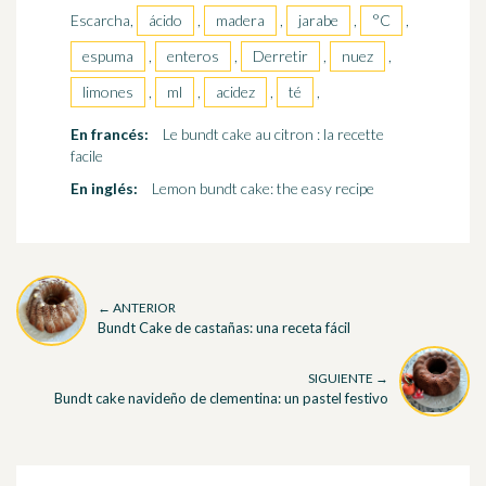
Escarcha,
ácido
,
madera
,
jarabe
,
°C
,
espuma
,
enteros
,
Derretir
,
nuez
,
limones
,
ml
,
acidez
,
té
,
En francés:
Le bundt cake au citron : la recette
facile
En inglés:
Lemon bundt cake: the easy recipe
← ANTERIOR
Bundt Cake de castañas: una receta fácil
SIGUIENTE →
Bundt cake navideño de clementina: un pastel festivo