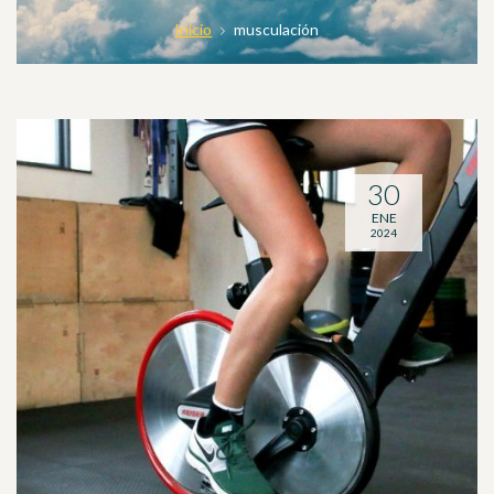
Inicio
musculación
30
ENE
2024