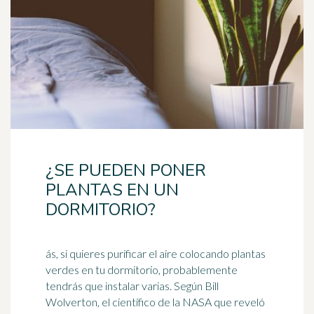
¿SE PUEDEN PONER
PLANTAS EN UN
DORMITORIO?
ás, si quieres purificar el aire colocando plantas
verdes en tu dormitorio, probablemente
tendrás que instalar varias. Según Bill
Wolverton, el científico de la
NASA
que reveló