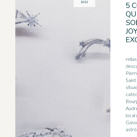
2022
5 
QU
SO
JO
EX
rella
descu
Pierr
Saint
situa
cated
Bourg. Derechos de 
Audrey 
local
Gasse
astró