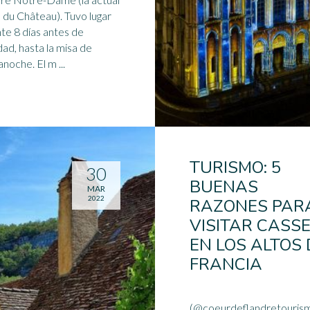
 du Château). Tuvo lugar
te 8 días antes de
ad, hasta la misa de
medianoche. El m ...
TURISMO: 5
30
BUENAS
MAR
2022
RAZONES PAR
VISITAR CASSE
EN LOS ALTOS 
FRANCIA
(@coeurdeflandretouris