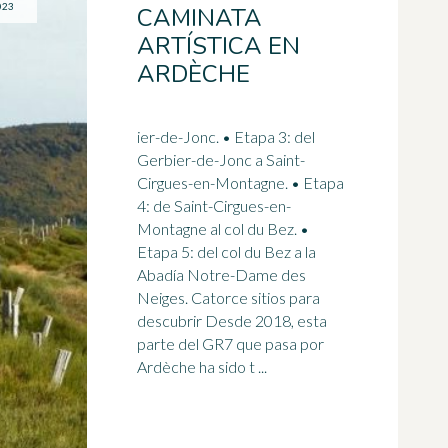
023
CAMINATA
ARTÍSTICA EN
ARDÈCHE
ier-de-Jonc. • Etapa 3: del
Gerbier-de-Jonc a Saint-
Cirgues-en-Montagne. • Etapa
4: de Saint-Cirgues-en-
Montagne al col du Bez. •
Etapa 5: del col du Bez a la
Abadía
Notre-Dame
des
Neiges. Catorce sitios para
descubrir Desde 2018, esta
parte del GR7 que pasa por
Ardèche ha sido t ...