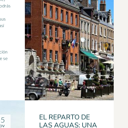
podrás
sus
así
ción
e se
EL REPARTO DE
15
LAS AGUAS: UNA
OV