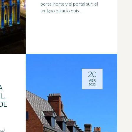
portal norte y el portal sur; el
antiguo palacio epis ...
20
ABR
2022
A
L,
DE
me)