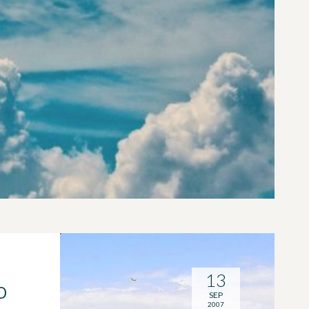
13
O
SEP
2007