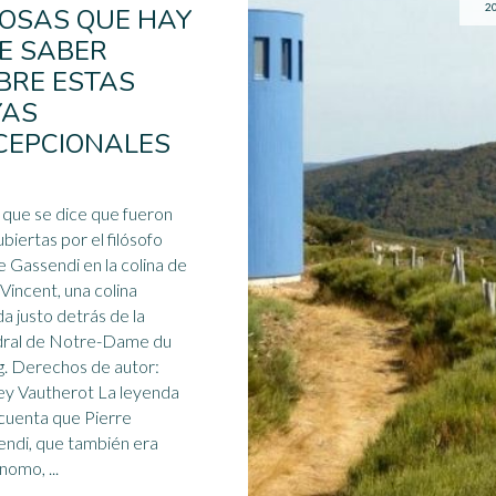
2
COSAS QUE HAY
E SABER
BRE ESTAS
YAS
CEPCIONALES
s que se dice que fueron
biertas por el filósofo
e Gassendi en la colina de
 Vincent, una colina
da justo detrás de la
ral de
Notre-Dame
du
autor:
Vautherot La leyenda
 cuenta que Pierre
ndi, que también era
nomo, ...