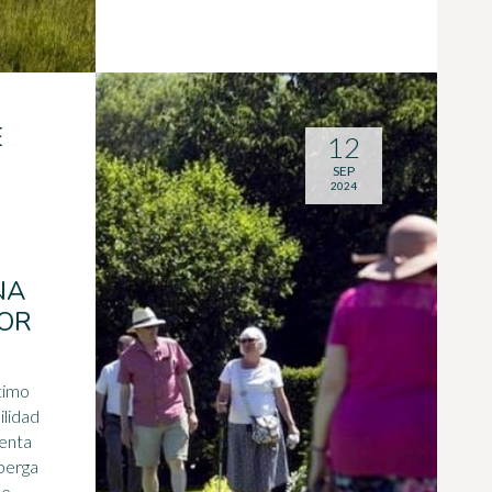
E
12
SEP
2024
NA
OR
ntimo
ilidad
uenta
berga
ne,