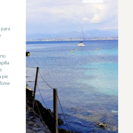
e
rio
pilla
e
a pie
. Tome