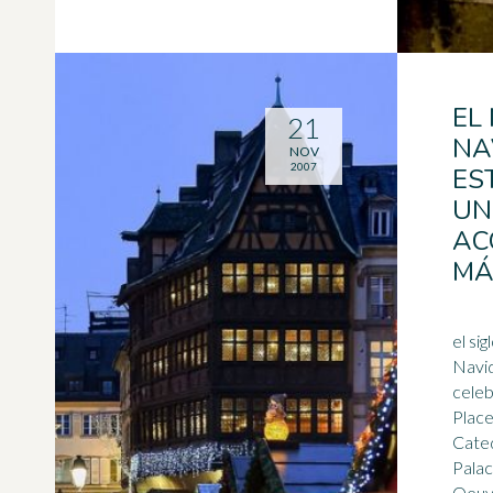
EL
21
NA
NOV
2007
ES
UN
AC
MÁ
el si
Navid
celeb
Place
Cated
Palac
Oeu