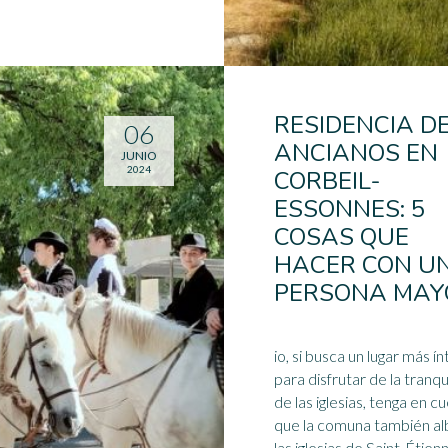
RESIDENCIA D
06
ANCIANOS EN
JUNIO
2024
CORBEIL-
ESSONNES: 5
COSAS QUE
HACER CON U
PERSONA MAY
io, si busca un lugar más í
para disfrutar de la tranqu
de las iglesias, tenga en c
que la comuna también al
las iglesias de Saint-Étien