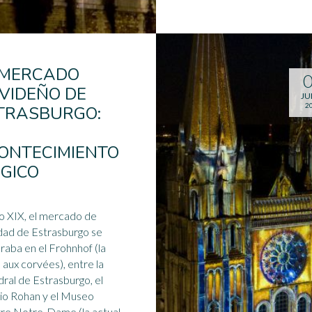
 MERCADO
VIDEÑO DE
JU
2
TRASBURGO:
ONTECIMIENTO
GICO
glo XIX, el mercado de
ad de Estrasburgo se
raba en el Frohnhof (la
 aux corvées), entre la
ral de Estrasburgo, el
io Rohan y el Museo
vre
Notre-Dame
(la actual