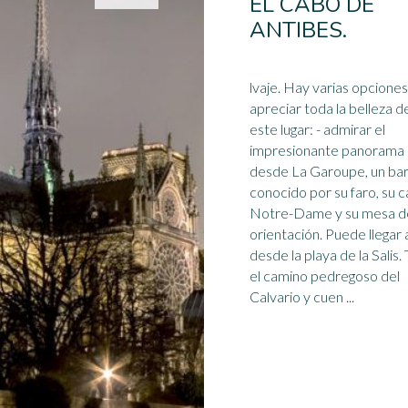
EL CABO DE
ANTIBES.
lvaje. Hay varias opciones para
apreciar toda la belleza d
este lugar: - admirar el
impresionante panorama
desde La Garoupe, un bar
conocido por su faro, su ca
Notre-Dame
y su mesa d
orientación. Puede llegar 
desde la playa de la Salis
el camino pedregoso del
Calvario y cuen ...