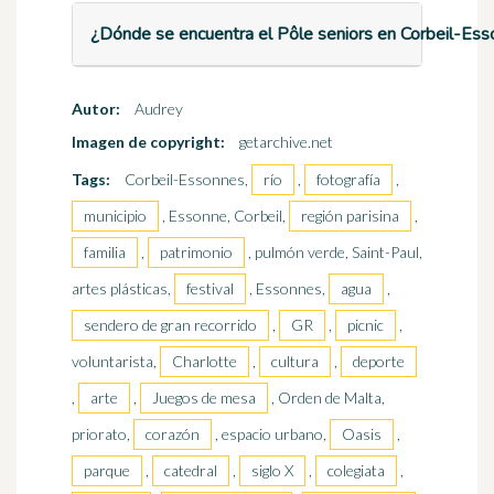
¿Dónde se encuentra el Pôle seniors en Corbeil-Es
Autor:
Audrey
Imagen de copyright:
getarchive.net
Tags:
Corbeil-Essonnes,
río
,
fotografía
,
municipio
, Essonne, Corbeil,
región parisina
,
familia
,
patrimonio
, pulmón verde, Saint-Paul,
artes plásticas,
festival
, Essonnes,
agua
,
sendero de gran recorrido
,
GR
,
picnic
,
voluntarista,
Charlotte
,
cultura
,
deporte
,
arte
,
Juegos de mesa
, Orden de Malta,
priorato,
corazón
, espacio urbano,
Oasis
,
parque
,
catedral
,
siglo X
,
colegiata
,