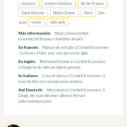
claustro
,
centro histórico
,
Ile-de-France
,
Saint-Etienne
,
Notre-Dame
,
París
, San
Juan,
vasto
,
sitio web
,
Más información:
https://www.corbeil-
essonnes.fr/lespace-charlotte-ansart/
En francés:
Maison de retraite à Corbeil-Essonnes
: 5 choses à faire avec une personne âgée
En inglés:
Retirement home in Corbeil-Essonnes:
5 things to do with an elderly person
In italiano:
Casa di riposo a Corbeil-Essonnes: 5
cose da fare con una persona anziana
Auf Deutsch:
Altersheim in Corbeil-Essonnes: 5
Dinge, die man mit einer älteren Person
unternehmen kann