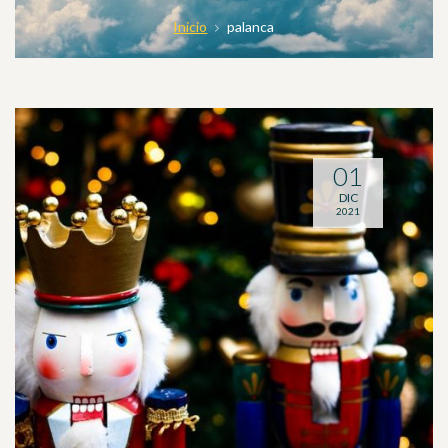
Inicio
palanca
01
DIC
2021