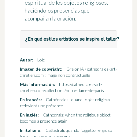
espiritual de los objetos religiosos,
haciéndolos presencias que
acompañan la oración.
¿En qué estilos artísticos se inspira el taller?
Autor:
Loïc
Imagen de copyright:
GralonIA / cathedrales-art-
chretien.com : image non contractuelle
Más información:
https://cathedrales-art-
chretien.com/collections/notre-dame-de-paris
En francés:
Cathédrales : quand l'objet religieux
redevient une présence
En inglés:
Cathedrals: when the religious object
becomes a presence again
In italiano:
Cattedrali: quando l'oggetto religioso
torna a essere una presenza