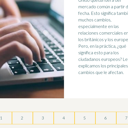
mercado común a partir 
fecha. Esto significa tamb
muchos cambios,
especialmente en las
relaciones comerciales e
los británicos y los europ
Pero, en la práctica, ¿qué
significa esto para los
ciudadanos europeos? Le
explicamos los principales
cambios que le afectan.
1
2
3
4
5
6