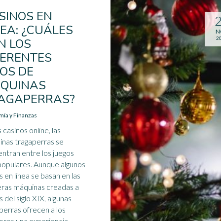
SINOS EN
NEA: ¿CUÁLES
N
2
N LOS
FERENTES
POS DE
QUINAS
AGAPERRAS?
ía y Finanzas
 casinos online, las
nas tragaperras se
ntran entre los juegos
opulares. Aunque algunos
s en línea se basan en las
ras máquinas creadas a
s del siglo XIX, algunas
perras ofrecen a los
ores una experiencia