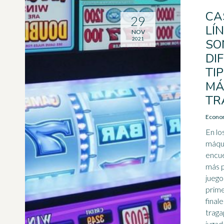
CA
29
LÍ
NOV
2021
SO
DI
TI
MÁ
TR
Econom
En los
máqui
encue
más p
juego
prime
finale
traga
jugad