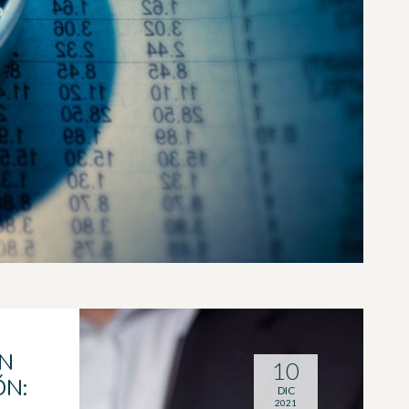
N
10
ÓN:
DIC
2021