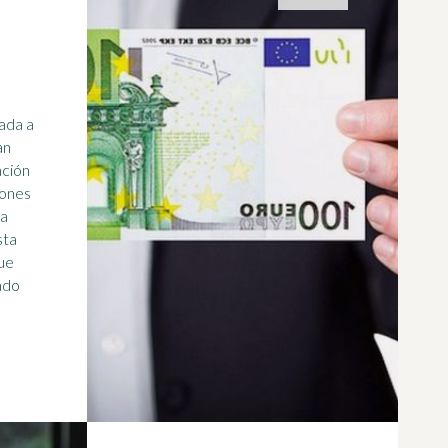
ada a
an
ación
lones
ta
sta
ue
ado