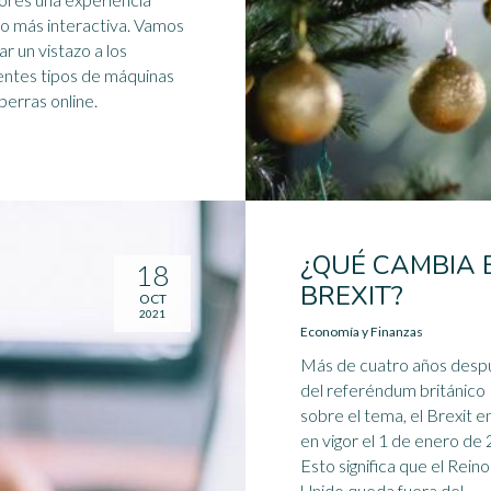
 más interactiva. Vamos
ar un vistazo a los
entes tipos de máquinas
perras online.
¿QUÉ CAMBIA 
18
BREXIT?
OCT
2021
Economía y Finanzas
Más de cuatro años desp
del referéndum británico
sobre el tema, el Brexit e
en vigor el 1 de enero de
Esto significa que el Reino
Unido queda fuera del