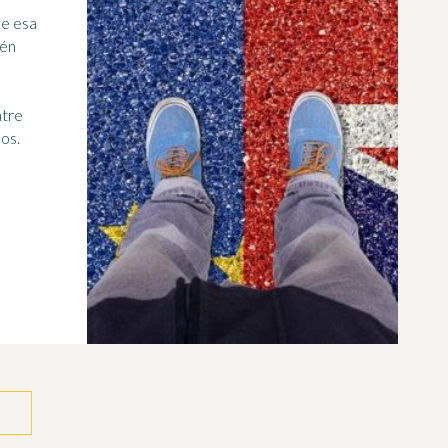
de esa
ién
ntre
eos.
7