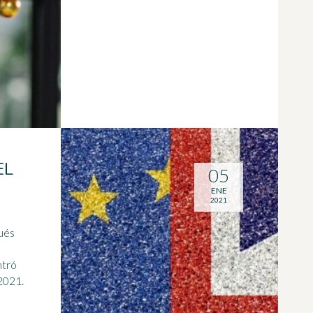
EL
05
ENE
2021
ués
ntró
 2021.