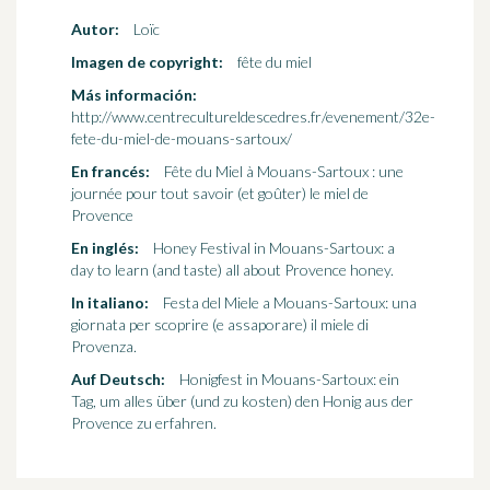
Autor:
Loïc
Imagen de copyright:
fête du miel
Más información:
http://www.centrecultureldescedres.fr/evenement/32e-
fete-du-miel-de-mouans-sartoux/
En francés:
Fête du Miel à Mouans-Sartoux : une
journée pour tout savoir (et goûter) le miel de
Provence
En inglés:
Honey Festival in Mouans-Sartoux: a
day to learn (and taste) all about Provence honey.
In italiano:
Festa del Miele a Mouans-Sartoux: una
giornata per scoprire (e assaporare) il miele di
Provenza.
Auf Deutsch:
Honigfest in Mouans-Sartoux: ein
Tag, um alles über (und zu kosten) den Honig aus der
Provence zu erfahren.