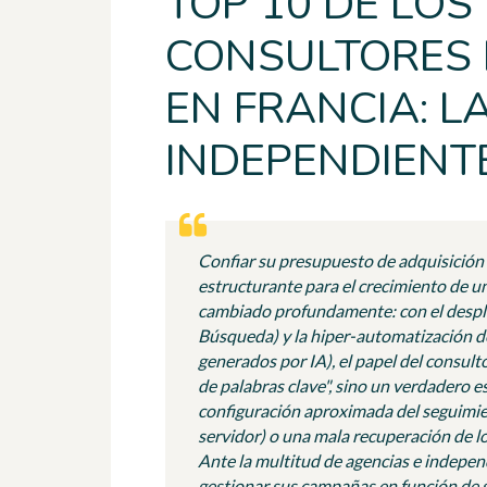
TOP 10 DE LOS
CONSULTORES 
EN FRANCIA: 
INDEPENDIENT
Confiar su presupuesto de adquisición 
estructurante para el crecimiento de 
cambiado profundamente: con el despli
Búsqueda) y la hiper-automatización d
generados por IA), el papel del consul
de palabras clave", sino un verdadero e
configuración aproximada del seguimi
servidor) o una mala recuperación de l
Ante la multitud de agencias e independ
gestionar sus campañas en función de 