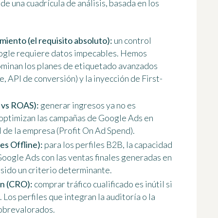
 de una cuadrícula de análisis, basada en los
miento (el requisito absoluto):
un control
oogle requiere datos impecables. Hemos
ominan los planes de etiquetado avanzados
 API de conversión) y la inyección de First-
S vs ROAS):
generar ingresos ya no es
 optimizan las campañas de Google Ads en
 de la empresa (Profit On Ad Spend).
s Offline):
para los perfiles B2B, la capacidad
Google Ads con las ventas finales generadas en
sido un criterio determinante.
ón (CRO):
comprar tráfico cualificado es inútil si
 Los perfiles que integran la auditoría o la
sobrevalorados.