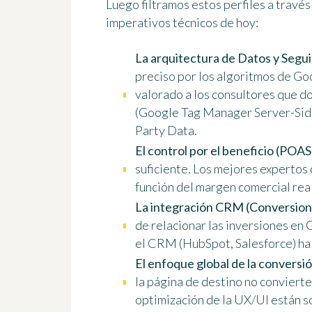
Luego filtramos estos perfiles a través
imperativos técnicos de hoy:
La arquitectura de Datos y Segui
preciso por los algoritmos de G
valorado a los consultores que d
(Google Tag Manager Server-Side,
Party Data.
El control por el beneficio (POA
suficiente. Los mejores expertos
función del margen comercial real
La integración CRM (Conversione
de relacionar las inversiones en 
el CRM (HubSpot, Salesforce) ha 
El enfoque global de la conversi
la página de destino no convierte.
optimización de la UX/UI están 