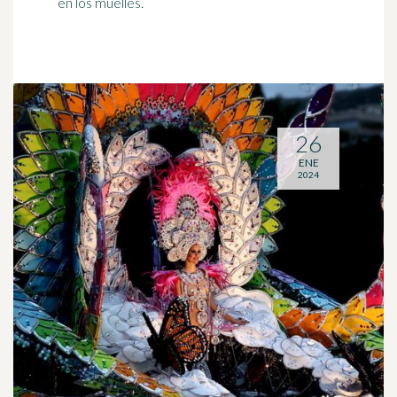
en los muelles.
26
ENE
2024