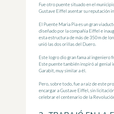
Fue otro puente situado
en el municip
Gustave Eiffel asentar su reputación in
El
Puente Maria Pia
es un gran viaduct
diseñado por la compañía Eiffel e ina
esta estructura de más de 350 m de lo
unió las dos orillas del Duero
.
Este logro dio gran fama al ingeniero f
Este puente también inspiró al genial 
Garabit, muy similar a él.
Pero, sobre todo, fue a raíz de este p
encargar a Gustave Eiffel, sin licitaci
celebrar el centenario de la Revolución