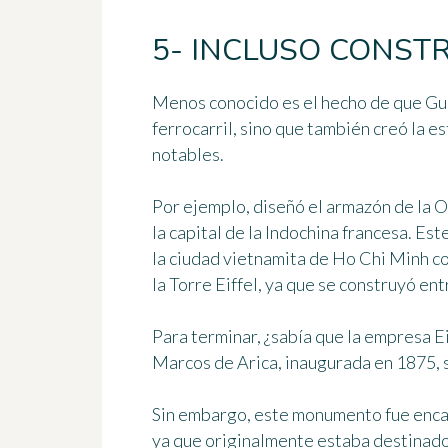
5- INCLUSO CONST
Menos conocido es el hecho de que Gus
ferrocarril, sino que también creó
la e
notables
.
Por ejemplo, diseñó el armazón de
la 
la capital de la Indochina francesa. E
la ciudad vietnamita de Ho Chi Minh c
la Torre Eiffel, ya que se construyó en
Para terminar, ¿sabía que la empresa E
Marcos de Arica
, inaugurada en 1875, 
Sin embargo, este monumento fue enca
ya que originalmente estaba destinado 