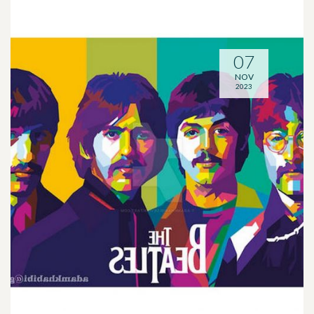
07
NOV
2023