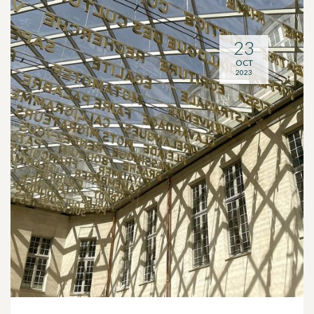
23
OCT
2023