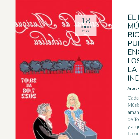
EL
18
MÚ
JULIO
2022
RIC
PU
EN
LO
LA
IN
Arte y 
Cada 
Músic
amant
de To
y arq
La ci