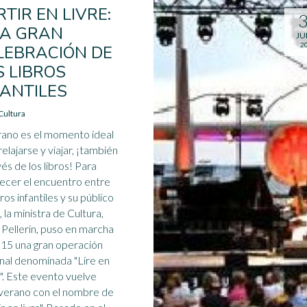
RTIR EN LIVRE:
A GRAN
JU
2
LEBRACIÓN DE
S LIBROS
FANTILES
Cultura
rano es el momento ideal
relajarse y viajar, ¡también
vés de los libros! Para
ecer el encuentro entre
bros infantiles y su público
, la ministra de Cultura,
 Pellerin, puso en marcha
15 una gran operación
nal denominada "Lire en
". Este evento vuelve
verano con el nombre de