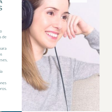
A
S
no
s de
para
ás
eses,
ía
ones
bros.