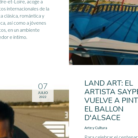
dre-et-Loire, acoge a
tos internacionales de la
a clásica, romántica y
ca, así como a jóvenes
tos, en un ambiente
dor e íntimo.
LAND ART: EL
07
ARTISTA SAYP
JULIO
2022
VUELVE A PIN
EL BALLON
D'ALSACE
Arte y Cultura
Para celebrar el centenar