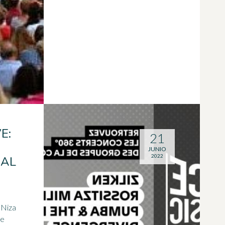
E:
21
JUNIO
2022
CAL
 Niza
de