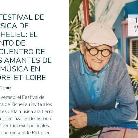
 FESTIVAL DE
SICA DE
JU
2
HELIEU: EL
NTO DE
CUENTRO DE
S AMANTES DE
 MÚSICA EN
DRE-ET-LOIRE
Cultura
verano, el Festival de
a de Richelieu invita a los
es de la música a la tierra
urs en lugares de historia
uitectura excepcionales.
udad-museo de Richelieu,