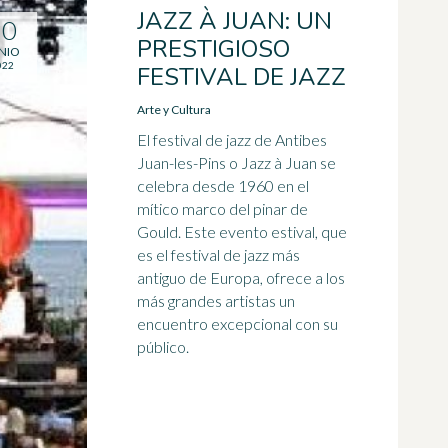
JAZZ À JUAN: UN
30
PRESTIGIOSO
NIO
022
FESTIVAL DE JAZZ
Arte y Cultura
El festival de jazz de Antibes
Juan-les-Pins o Jazz à Juan se
celebra desde 1960 en el
mítico marco del pinar de
Gould. Este evento estival, que
es el festival de jazz más
antiguo de Europa, ofrece a los
más grandes artistas un
encuentro excepcional con su
público.