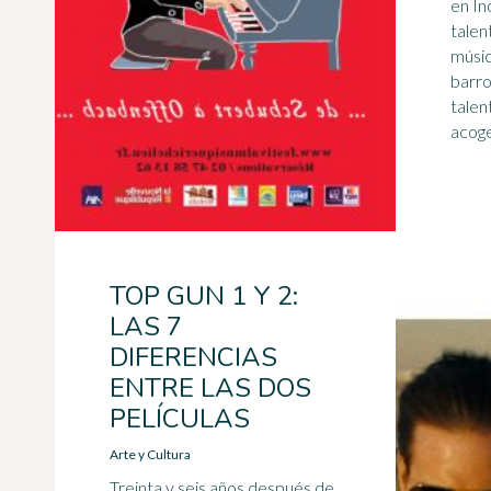
en In
talen
músic
barro
talen
acoge
TOP GUN 1 Y 2:
LAS 7
DIFERENCIAS
ENTRE LAS DOS
PELÍCULAS
Arte y Cultura
Treinta y seis años después de