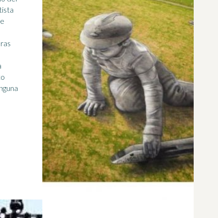
tista
de
eras
a
to
inguna