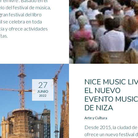
r en livre". Basado en el
o del festival de música,
ran festival del libro
til se celebra en toda
ia y ofrece actividades
itas.
NICE MUSIC LIV
27
EL NUEVO
JUNIO
2022
EVENTO MUSI
DE NIZA
Arte y Cultura
Desde 2015, la ciudad de
ofrece un nuevo festival 