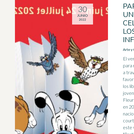
PA
30
UN
JUNIO
2022
CE
LO
IN
Arte y 
El ve
para 
a tra
favor
los li
joven
Fleur
en 20
nacio
court
este 