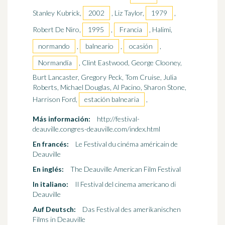
Stanley Kubrick,
2002
, Liz Taylor,
1979
,
Robert De Niro,
1995
,
Francia
, Halimi,
normando
,
balneario
,
ocasión
,
Normandía
, Clint Eastwood, George Clooney,
Burt Lancaster, Gregory Peck, Tom Cruise, Julia
Roberts, Michael Douglas, Al Pacino, Sharon Stone,
Harrison Ford,
estación balnearia
,
Más información:
http://festival-
deauville.congres-deauville.com/index.html
En francés:
Le Festival du cinéma américain de
Deauville
En inglés:
The Deauville American Film Festival
In italiano:
Il Festival del cinema americano di
Deauville
Auf Deutsch:
Das Festival des amerikanischen
Films in Deauville