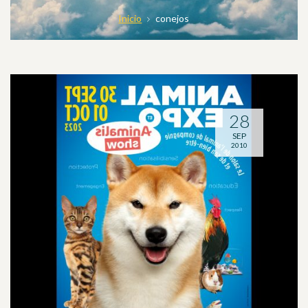
Inicio
conejos
28
SEP
2010