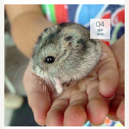
04
SEP
2012