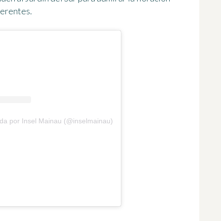
ferentes.
ida por Insel Mainau (@inselmainau)