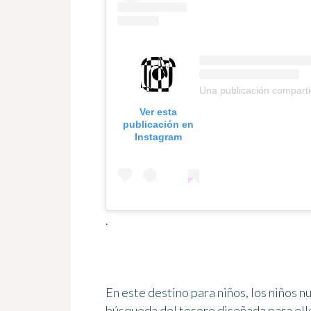
Una publicación compart
Ver esta
publicación en
Instagram
.
En este
destino para niños
, los niños n
búsqueda del tesoro diseñada para ellos.