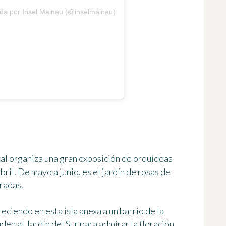
ida por Insel Mainau (@inselmainau)
al organiza una gran exposición de orquídeas
bril. De mayo a junio, es el
jardín de rosas
de
iradas.
eciendo en esta isla anexa a un barrio de la
uden al
Jardín del Sur
para admirar la floración