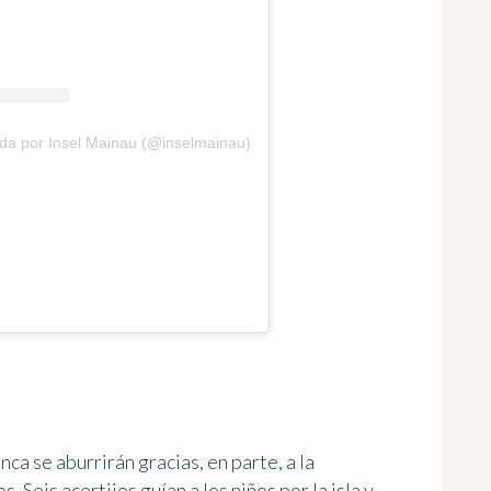
ida por Insel Mainau (@inselmainau)
unca se aburrirán gracias, en parte, a la
 Seis acertijos guían a los niños por la isla y