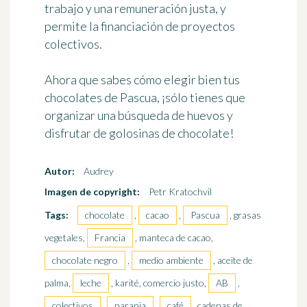
trabajo y una remuneración justa, y
permite la financiación de proyectos
colectivos.
Ahora que sabes cómo
elegir bien tus
chocolates de Pascua
, ¡sólo tienes que
organizar una búsqueda de huevos y
disfrutar de golosinas de chocolate!
Autor:
Audrey
Imagen de copyright:
Petr Kratochvil
Tags:
chocolate
,
cacao
,
Pascua
, grasas
vegetales,
Francia
, manteca de cacao,
chocolate negro
,
medio ambiente
, aceite de
palma,
leche
, karité, comercio justo,
AB
,
colectivos
,
naranja
,
café
, cadenas de