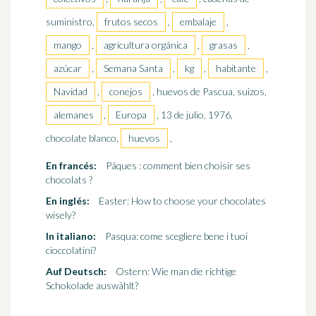
suministro,
frutos secos
,
embalaje
,
mango
,
agricultura orgánica
,
grasas
,
azúcar
,
Semana Santa
,
kg
,
habitante
,
Navidad
,
conejos
, huevos de Pascua, suizos,
alemanes
,
Europa
, 13 de julio, 1976,
chocolate blanco,
huevos
,
En francés:
Pâques : comment bien choisir ses
chocolats ?
En inglés:
Easter: How to choose your chocolates
wisely?
In italiano:
Pasqua: come scegliere bene i tuoi
cioccolatini?
Auf Deutsch:
Ostern: Wie man die richtige
Schokolade auswählt?